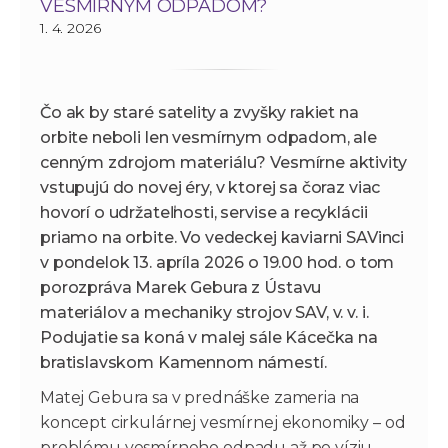
VESMÍRNYM ODPADOM?
1. 4. 2026
Čo ak by staré satelity a zvyšky rakiet na
orbite neboli len vesmírnym odpadom, ale
cenným zdrojom materiálu? Vesmírne aktivity
vstupujú do novej éry, v ktorej sa čoraz viac
hovorí o udržateľnosti, servise a recyklácii
priamo na orbite. Vo vedeckej kaviarni SAVinci
v pondelok 13. apríla 2026 o 19.00 hod. o tom
porozpráva Marek Gebura z Ústavu
materiálov a mechaniky strojov SAV, v. v. i.
Podujatie sa koná v malej sále Kácečka na
bratislavskom Kamennom námestí.
Matej Gebura sa v prednáške zameria na
koncept cirkulárnej vesmírnej ekonomiky – od
problému vesmírneho odpadu až po víziu