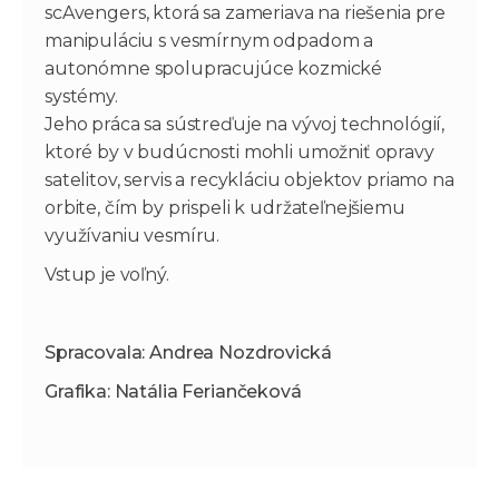
scAvengers, ktorá sa zameriava na riešenia pre
manipuláciu s vesmírnym odpadom a
autonómne spolupracujúce kozmické
systémy.
Jeho práca sa sústreďuje na vývoj technológií,
ktoré by v budúcnosti mohli umožniť opravy
satelitov, servis a recykláciu objektov priamo na
orbite, čím by prispeli k udržateľnejšiemu
využívaniu vesmíru.
Vstup je voľný.
Spracovala: Andrea Nozdrovická
Grafika: Natália Feriančeková