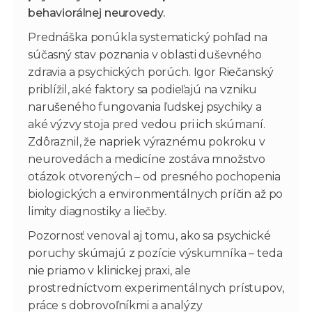
behaviorálnej neurovedy.
Prednáška ponúkla systematický pohľad na
súčasný stav poznania v oblasti duševného
zdravia a psychických porúch. Igor Riečanský
priblížil, aké faktory sa podieľajú na vzniku
narušeného fungovania ľudskej psychiky a
aké výzvy stoja pred vedou pri ich skúmaní.
Zdôraznil, že napriek výraznému pokroku v
neurovedách a medicíne zostáva množstvo
otázok otvorených – od presného pochopenia
biologických a environmentálnych príčin až po
limity diagnostiky a liečby.
Pozornosť venoval aj tomu, ako sa psychické
poruchy skúmajú z pozície výskumníka – teda
nie priamo v klinickej praxi, ale
prostredníctvom experimentálnych prístupov,
práce s dobrovoľníkmi a analýzy