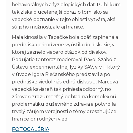
behaviorálnych a fyziologických dát. Publikum
tak získalo ucelenejší obraz o tom, ako sa
vedecké poznanie v tejto oblasti vytvára, aké
sú jeho možnosti, ale aj hranice.
Malá kinosála v Tabačke bola opäť zaplnená a
prednáška prirodzene vyústila do diskusie, v
ktorej zaznelo viacero otázok od divákov.
Podujatie tentoraz moderoval Pavol Szabó z
Ústavu experimentálnej fyziky SAV, v. v. i., ktorý
v úvode Igora Riečanského predstavil a po
prednáške viedol následnú diskusiu. Marcová
vedecká kaviareň tak priniesla odborný, no
zároveň zrozumiteľný pohľad na komplexnú
problematiku duševného zdravia a potvrdila
trvalý záujem verejnosti o témy presahujúce
hranice prírodných vied.
FOTOGALÉRIA