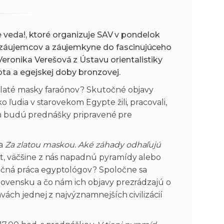
ije veda!, ktoré organizuje SAV v pondelok
 záujemcov a záujemkyne do fascinujúceho
ronika Verešová z Ústavu orientalistiky
ypta a egejskej doby bronzovej.
 zlaté masky faraónov? Skutočné objavy
 ľudia v starovekom Egypte žili, pracovali,
o tom budú prednášky pripravené pre
ka
Za zlatou maskou. Aké záhady odhaľujú
t, väčšine z nás napadnú pyramídy alebo
očná práca egyptológov? Spoločne sa
Slovensku a čo nám ich objavy prezrádzajú o
vách jednej z najvýznamnejších civilizácií