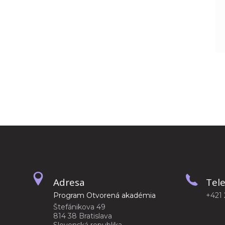
Adresa
Tel
Program Otvorená akadémia
+421 
Štefánikova 49
814 38 Bratislava