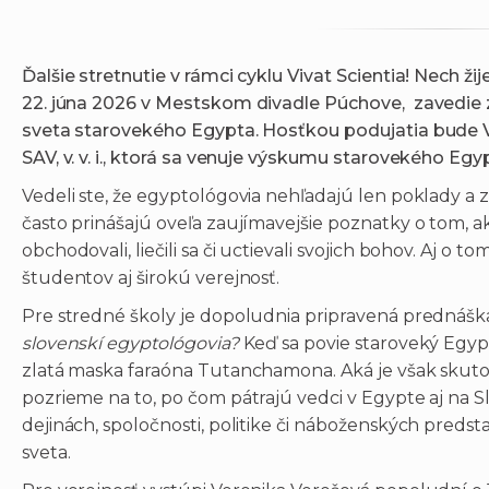
Ďalšie stretnutie v rámci cyklu Vivat Scientia! Nech ž
22. júna 2026 v Mestskom divadle Púchove, zavedie
sveta starovekého Egypta. Hosťkou podujatia bude Ve
SAV, v. v. i., ktorá sa venuje výskumu starovekého Eg
Vedeli ste, že egyptológovia nehľadajú len poklady a
často prinášajú oveľa zaujímavejšie poznatky o tom, ako
obchodovali, liečili sa či uctievali svojich bohov. Aj 
študentov aj širokú verejnosť.
Pre stredné školy je dopoludnia pripravená prednáš
slovenskí egyptológovia?
Keď sa povie staroveký Egyp
zlatá maska faraóna Tutanchamona. Aká je však skut
pozrieme na to, po čom pátrajú vedci v Egypte aj na 
dejinách, spoločnosti, politike či náboženských predsta
sveta.