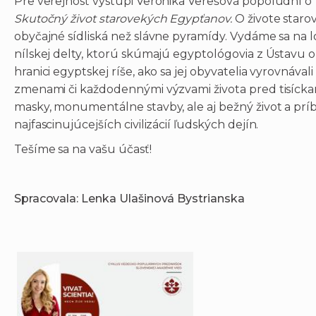
Pre verejnosť vystúpi Veronika Verešová popoludní o
Skutočný život starovekých Egypťanov.
O živote star
obyčajné sídliská než slávne pyramídy. Vydáme sa na lo
nílskej delty, ktorú skúmajú egyptológovia z Ústavu ori
hranici egyptskej ríše, ako sa jej obyvatelia vyrovnáva
zmenami či každodennými výzvami života pred tisícka
masky, monumentálne stavby, ale aj bežný život a príb
najfascinujúcejších civilizácií ľudských dejín.
Tešíme sa na vašu účasť!
Spracovala: Lenka Ulašinová Bystrianska