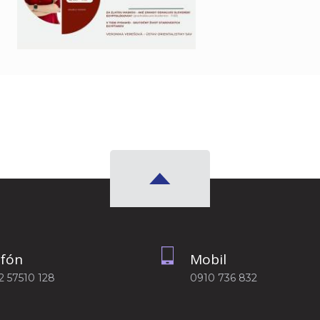
efón
Mobil
2 57510 128
0910 736 832