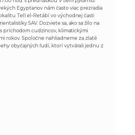
 17.00 hod. s prednáškou
V tieni pyramíd.
ovekých Egypťanov nám často viac prezradia
kalitu Tell el-Retábí vo východnej časti
entalistiky SAV. Dozviete sa, ako sa žilo na
li s príchodom cudzincov, klimatickými
mi rokov. Spoločne nahliadneme za zlaté
ehy obyčajných ľudí, ktorí vytvárali jednu z